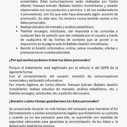
comerciales. Estas comunicaciones serán realizadas por Carlos
Alberto Traissact Arévalo (Baltako Gestión Inmobiliaria) y estarán
relacionadas con sus productos y servicios, o de sus colaboradores
o proveedores, con los que este haya alcanzado algún acuerdo de
promoción. En este caso, los terceros nunca tendrán acceso a los
datos personales.
Realizar estudios de mercado y análisis estadísticos.
Tramitar encargos, solicitudes, dar respuesta a las consultas o
cualquier tipo de petición que sea realizada por el usuario a través
de cualquiera de las formas de contacto que se ponen a su
disposición en la página web de Baltako Gestión Inmobiliaria.
Remitir el boletín informativo online, sobre novedades, ofertas y
promociones en nuestra actividad.
¿Por qué motivo podemos tratar tus datos personales?
Porque el tratamiento está legitimado por el artículo 6 del GDPR de la
siguiente forma:
Con el consentimiento del usuario: remisión de comunicaciones
comerciales y del boletín informativo.
Por interés legítimo de Carlos Alberto Traissact Arévalo (Baltako Gestión
Inmobilaria): realizar estudios de mercado, análisis estadísticos, etc. y
tramitar encargos, solicitudes, etc. a petición del usuario.
¿Durante cuánto tiempo guardaremos tus datos personales?
Se conservarán durante no más tiempo del necesario para mantener el fin
del tratamiento o existan prescripciones legales que dictaminen su custodia
y cuando ya no sea necesario para ello, se suprimirán con medidas de
seguridad adecuadas para garantizar la anonimización de los datos o la
destrucción total de los mismos.