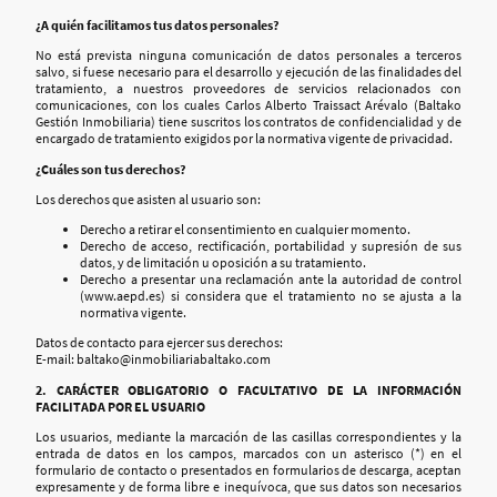
¿A quién facilitamos tus datos personales?
No está prevista ninguna comunicación de datos personales a terceros
salvo, si fuese necesario para el desarrollo y ejecución de las finalidades del
tratamiento, a nuestros proveedores de servicios relacionados con
comunicaciones, con los cuales Carlos Alberto Traissact Arévalo (Baltako
Gestión Inmobiliaria) tiene suscritos los contratos de confidencialidad y de
encargado de tratamiento exigidos por la normativa vigente de privacidad.
¿Cuáles son tus derechos?
Los derechos que asisten al usuario son:
Derecho a retirar el consentimiento en cualquier momento.
Derecho de acceso, rectificación, portabilidad y supresión de sus
datos, y de limitación u oposición a su tratamiento.
Derecho a presentar una reclamación ante la autoridad de control
(www.aepd.es) si considera que el tratamiento no se ajusta a la
normativa vigente.
Datos de contacto para ejercer sus derechos:
E-mail: baltako@inmobiliariabaltako.com
2. CARÁCTER OBLIGATORIO O FACULTATIVO DE LA INFORMACIÓN
FACILITADA POR EL USUARIO
Los usuarios, mediante la marcación de las casillas correspondientes y la
entrada de datos en los campos, marcados con un asterisco (*) en el
formulario de contacto o presentados en formularios de descarga, aceptan
expresamente y de forma libre e inequívoca, que sus datos son necesarios